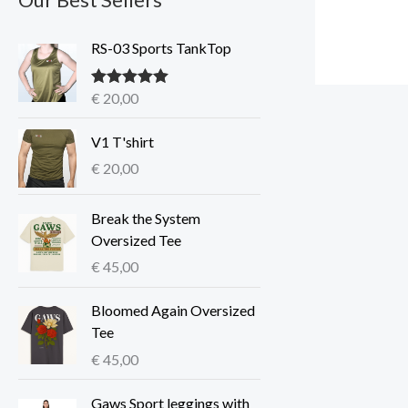
RS-03 Sports TankTop
€
20,00
Gewaardeerd
5.00
uit 5
V1 T'shirt
€
20,00
Break the System
Oversized Tee
€
45,00
Bloomed Again Oversized
Tee
€
45,00
P
Gaws Sport leggings with