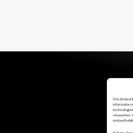
Om de beste 
informatie o
technologieë
verwerken. A
invloed hebb
Beheer dien