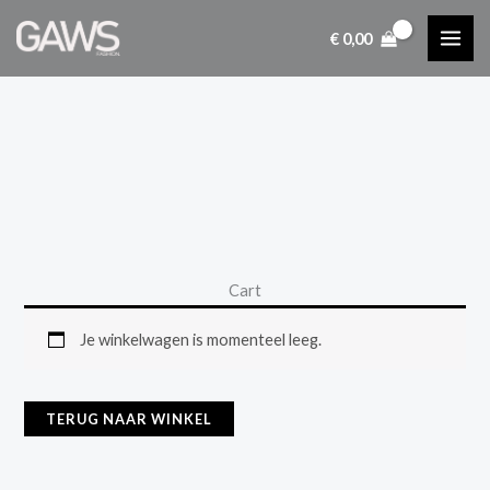
Ga
€
0,00
naar
de
inhoud
Cart
Je winkelwagen is momenteel leeg.
TERUG NAAR WINKEL