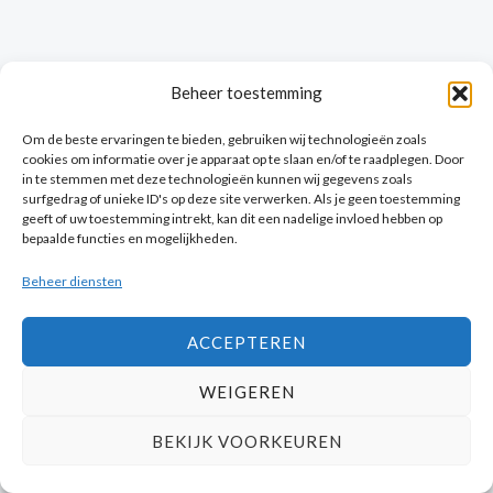
Beheer toestemming
Om de beste ervaringen te bieden, gebruiken wij technologieën zoals
cookies om informatie over je apparaat op te slaan en/of te raadplegen. Door
in te stemmen met deze technologieën kunnen wij gegevens zoals
surfgedrag of unieke ID's op deze site verwerken. Als je geen toestemming
DONT WORRY, THIS IS JUST THE START.
geeft of uw toestemming intrekt, kan dit een nadelige invloed hebben op
bepaalde functies en mogelijkheden.
Let us notify you when there are new products.
F
Y
I
Beheer diensten
a
o
n
c
u
s
e
t
t
b
u
a
ACCEPTEREN
o
b
g
o
e
r
This website is made and managed by
k
a
WEIGEREN
m
BEKIJK VOORKEUREN