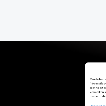
Om de beste 
informatie o
technologieë
verwerken. A
invloed hebb
Beheer dien