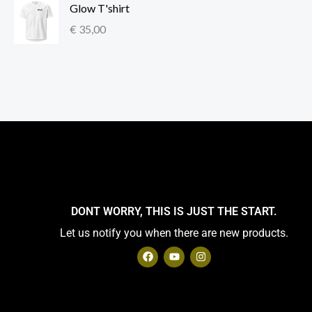
Glow T'shirt
s
e
€
35,00
:
€
5
0
,
0
0
t
o
t
DONT WORRY, THIS IS JUST THE START.
€
Let us notify you when there are new products.
F
Y
I
5
a
o
n
c
u
s
4
e
t
t
b
u
a
,
o
b
g
5