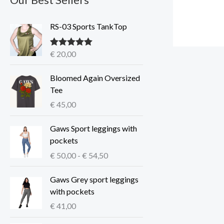
RS-03 Sports TankTop
€
20,00
Gewaardeerd
5.00
uit 5
Bloomed Again Oversized
Tee
€
45,00
P
Gaws Sport leggings with
r
pockets
i
€
50,00
-
€
54,50
j
s
Gaws Grey sport leggings
k
with pockets
l
€
41,00
a
s