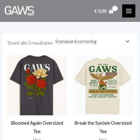
Ga
€
0,00
naar
i
a
de
n
x
inhoud
.
.
p
p
Toont alle 2 resultaten
r
r
i
i
j
j
s
s
Bloomed Again Oversized
Break the System Oversized
Tee
Tee