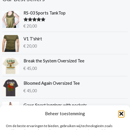
RS-03 Sports TankTop
Gewaardeer
€
20,00
d
5.00
uit 5
V1 T'shirt
€
20,00
Break the System Oversized Tee
€
45,00
Bloomed Again Oversized Tee
€
45,00
P
Gaws Sport leggings with pockets
r
€
50,00
-
€
54,50
Beheer toestemming
i
j
Om de beste ervaringen te bieden, gebruiken wij technologieën zoals
s